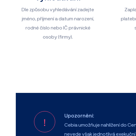
Dle způsobu vyhledávání zadejte
Zapla
jméno, příjmení a datum narození,
plateb
rodné číslo nebo IČ právnické
osoby (firmy).
Upozornění:
Cebia umožňuje nahlížení do Cen
nevede však jednotlivá exekuční