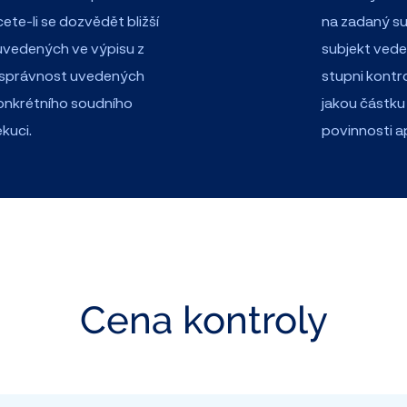
te-li se dozvědět bližší
na zadaný sub
uvedených ve výpisu z
subjekt vede
esprávnost uvedených
stupni kontr
konkrétního soudního
jakou částku
kuci.
povinnosti a
Cena kontroly