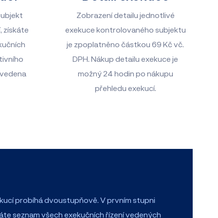
subjekt
Zobrazení detailu jednotlivé
, získáte
exekuce kontrolovaného subjektu
kučních
je zpoplatněno částkou
69
Kč vč.
tivního
DPH. Nákup detailu exekuce je
t vedena
možný 24 hodin po nákupu
přehledu exekucí.
kucí probíhá dvoustupňově. V prvním stupni
káte seznam všech exekučních řízení vedených