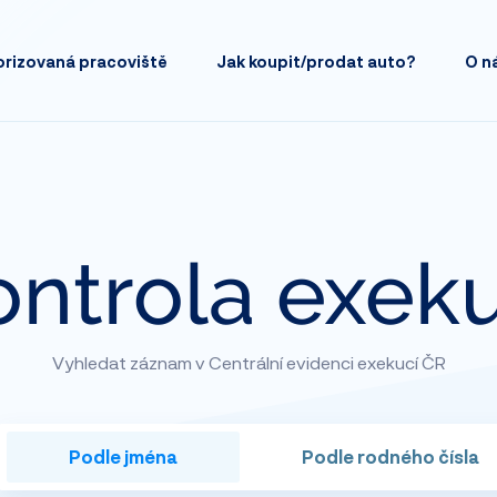
orizovaná
pracoviště
Jak koupit/prodat
auto?
O n
ontrola exeku
Vyhledat záznam v Centrální evidenci exekucí ČR
Podle
jména
Podle
rodného čísla