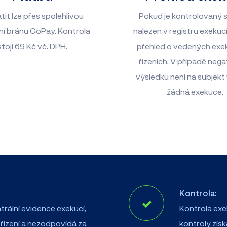
tit lze přes spolehlivou
Pokud je kontrolovaný 
ní bránu GoPay. Kontrola
nalezen v registru exekucí
stojí
69
Kč vč. DPH.
přehled o vedených exe
řízeních. V případě nega
výsledku není na subjek
žádná exekuce.
Kontrola:
trální evidence exekucí,
Kontrola exe
 řízení a nezodpovídá za
kontroly zís