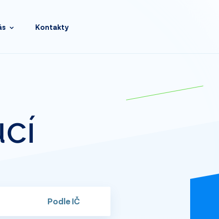
ás
Kontakty
cí
Podle
IČ