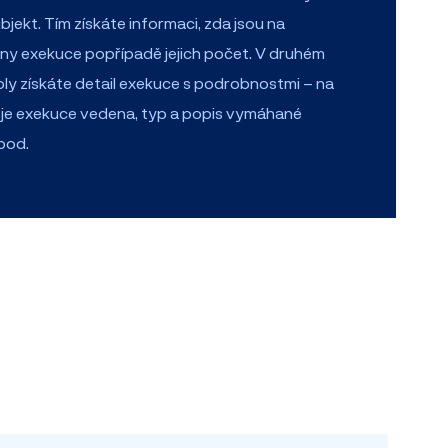
jekt. Tím získáte informaci, zda jsou na
ny exekuce popřípadě jejich počet. V druhém
oly získáte detail exekuce s podrobnostmi – na
 je exekuce vedena, typ a popis vymáhané
pod.